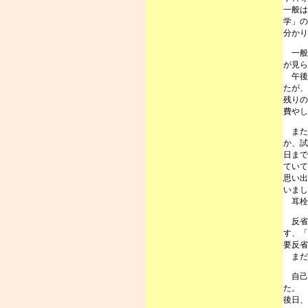
一般は
学」の
分かり
一般
が見ら
午後
たが、
残りの
費やし
また
か、試
日まで
ていて
思い出
いまし
耳栓
反省点
す、「
要反省
まだ
自己採
た。
後日、