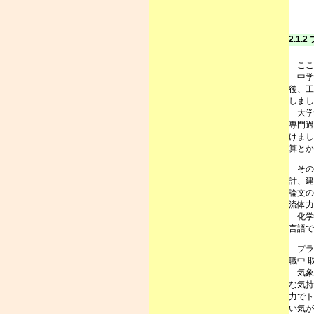
2.1.
ここ
中学
後、工
しまし
大学
専門過
けまし
算とか
その
計、建
論文の
流体力
化学
言語で
プラ
職中 
気象
な気持
力でト
い気が