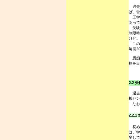
過去
ば、合
工学
あって
受験
制限時
けど。
この
毎回2
愚痴
格を目
2.2
過去
援セン
なお
2.2.1
初め
は、学
呈して