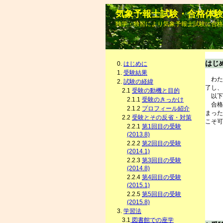
気象予報士試験・合格体験
独学・独習により気象予報士試験に合格
はじ
0.
はじめに
1.
受験結果
わたし
2.
試験の経緯
了し、
2.1
受験の動機と目的
以下
2.1.1
受験のきっかけ
合格
2.1.2
プロフィール紹介
まった
2.2
受験とその反省・対策
こそ可
2.2.1
第1回目の受験
(2013.8)
2.2.2
第2回目の受験
(2014.1)
2.2.3
第3回目の受験
(2014.8)
2.2.4
第4回目の受験
(2015.1)
2.2.5
第5回目の受験
(2015.8)
3.
学習法
3.1
図書館での座学