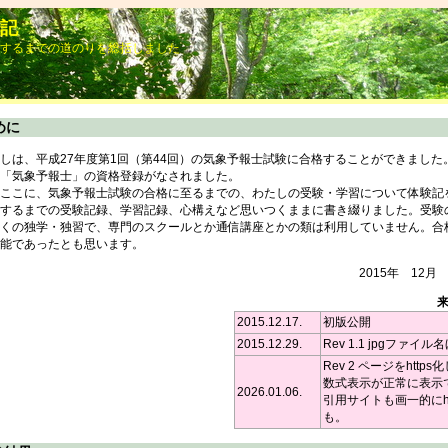
記
するまでの道のりを総括しました
めに
は、平成27年度第1回（第44回）の気象予報士試験に合格することができました
「気象予報士」の資格登録がなされました。
ここに、気象予報士試験の合格に至るまでの、わたしの受験・学習について体験記
するまでの受験記録、学習記録、心構えなど思いつくままに書き綴りました。受験の
くの独学・独習で、専門のスクールとか通信講座とかの類は利用していません。合
能であったとも思います。
2015年 12
2015.12.17.
初版公開
2015.12.29.
Rev 1.1 jpgファ
Rev 2 ページをhttp
数式表示が正常に表示
2026.01.06.
引用サイトも画一的にh
も。