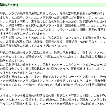
1 受験のきっかけ
代、クラブの地学部気象班に所属しており、毎日の定時気象観測とかNHKのラジ
ました。また当時、フィルムカメラを用いた雲の撮影などを趣味として いました。
し、大学進学と同時に、工学系でしかも化学系であったため、理学部地学系とは分野
学、大学院を卒業すると同時に化学プラント設計・建設会社に就職し、エンジニア
の、実に30余年を化学系エンジニアとして、プラントの設計、開発、研究の 仕事
する学習や勉学は一切していません。
を定年退職したことをきっかけとし、独立起業し、コンサルタント業務を自営するよ
な、各種資格試験を受験（危険物、高圧ガス取扱、 情報処理、知的財産など）し
気象予報士試験に挑戦してみよう と思い立ちました。
時代の気象に係わるクラブ活動に回帰し、難関の気象予報士に、独学で、スクールと
とを決心しました。退職後であり、時間はふんだんにあって、 主に地元の図書館
勉学を始めました。
は、気象予報士の資格をとって、気象キャスターになろうとか、ウェザーニュース社
の意図は全くなく、単に資格挑戦だけが目的であった。資格挑戦 することにより
なるかもとの考えしかなかった。
の受験を重ねるにつれて、また、趣味であるカメラやロードバイク乗りをし、屋外の
った自然現象をカメラに収めるということを繰り返していました。 また、気象予
有な存在であることが分かり 始めたので、地域や地域の小学校などの理系の講師
た。
するカメラで十種雲形の典型的な雲の種々形態などを写真として残し、これをWe
が、さしあたっての目標です。雲の姿以外に、気象に係わる大気現象もカメラに 
巻などの特異現象や彩雲、虹、ハローといった光学現象を カメラに納めることが