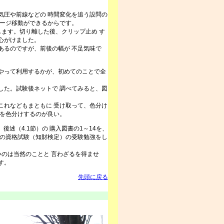
圧や前線などの 時間変化を追う設問の
ページ移動ができるからです。
ます。切り離した後、クリップ止め す
心がけました。
るのですが、前後の幅が 不足気味で
やって利用するかが、初めてのことで全
た。試験後ネットで 調べてみると、図
れなどもまともに 受け取って、色分け
けを色分けするのが良い。
述（4.1節）の 購入図書の1～14を、
かの資格試験（知財検定）の受験勉強をし
のは当然のことと 言わざるを得ませ
す。
先頭に戻る