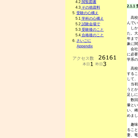
4.2
閲覧図書
2.1.
4.3
その他資料
5.
受験の心構え
高校時
5.1
学科の心構え
んでい
5.2
試験会場で
しか
5.3
受験後のこと
た。大
5.4
合格後のこと
年まで
6.
さいごに
象に関
Appendix
会社
に必要
学系の
高校
するこ
して、
当初
うとか
足しに
数回
暈とい
い、稀
めまし
趣味と
ること
妻、竜