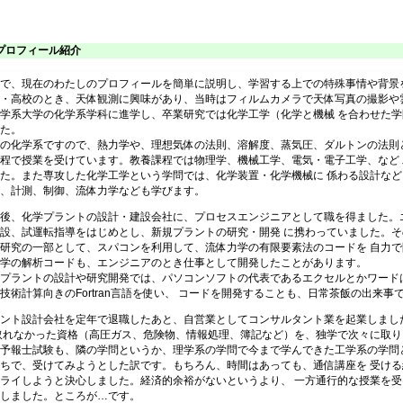
2 プロフィール紹介
で、現在のわたしのプロフィールを簡単に説明し、学習する上での特殊事情や背景
・高校のとき、天体観測に興味があり、当時はフィルムカメラで天体写真の撮影や雲
学系大学の化学系学科に進学し、卒業研究では化学工学（化学と機械 を合わせた
た。
の化学系ですので、熱力学や、理想気体の法則、溶解度、蒸気圧、ダルトンの法則と
程で授業を受けています。教養課程では物理学、機械工学、電気・電子工学、など
た。また専攻した化学工学という学問では、化学装置・化学機械に 係わる設計な
、計測、制御、流体力学なども学びます。
後、化学プラントの設計・建設会社に、プロセスエンジニアとして職を得ました。エ
設、試運転指導をはじめとし、新規プラントの研究・開発 に携わっていました。
研究の一部として、スパコンを利用して、流体力学の有限要素法のコードを 自力
学の解析コードも、エンジニアのとき仕事として開発したことがあります。
プラントの設計や研究開発では、パソコンソフトの代表であるエクセルとかワードは
技術計算向きのFortran言語を使い、 コードを開発することも、日常茶飯の出来事
ント設計会社を定年で退職したあと、自営業としてコンサルタント業を起業しまし
取れなかった資格（高圧ガス、危険物、情報処理、簿記など）を、独学で次々に取り
予報士試験も、隣の学問というか、理学系の学問で今まで学んできた工学系の学問と
ちで、受けてみようとした訳です。もちろん、時間はあっても、通信講座を 受け
ライしようと決心しました。経済的余裕がないというより、 一方通行的な授業を
しました。ところが…です。