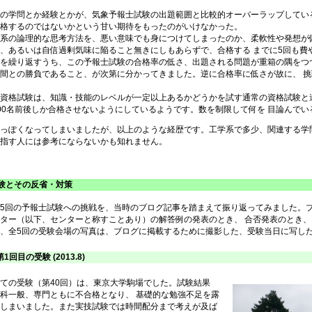
の学問とか経験とかが、気象予報士試験の出題範囲と比較的オーバーラップしている
格するのではないかという甘い期待をもったのがいけなかった。
系の論理的な思考方法を、悪い意味でも身につけてしまったのか、柔軟性や発想が偏
、あるいは自信過剰気味に陥ること無きにしもあらずで、合格する までに5回も費
を繰り返すうち、この予報士試験の合格率の低さ、出題される問題が重箱の隅をつつ
間との勝負であること、が次第に分かってきました。逆に合格率に低さが故に、 
資格試験は、知識・技能のレベルが一定以上あるかどうかを試す通常の資格試験と違
00名前後しか合格させないようにしているようです。数を制限して何を 目論んで
っぽくなってしまいましたが、以上のような経歴です。工学系で多少、関連する学問
指す人には参考にならないかも知れません。
 受験とその反省・対策
5回の予報士試験への挑戦を、当時のブログ記事を踏まえて振り返ってみました。
ター（以下、センターと称すことあり）の解答例の発表のとき、 合否発表のとき
、全5回の受験会場の写真は、ブログに掲載するために撮影した、受験当日に写し
 第1回目の受験 (2013.8)
ての受験（第40回）は、東京大学駒場でした。試験結果
科一般、専門ともに不合格となり、 基礎的な勉強不足を露
しまいました。また実技試験では時間配分まで考えが及ば