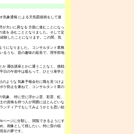
オ気象通報 による天気図描画をして遊
が大いに異なる 方面に進むことになっ
の道を 歩むこととなりました。そして定
を経験したことになります。この間、気
うになりました。 コンサルタント業務
ているうち、昔の趣味の延長で、理学部地
か 通信講座とかに通うことなく、挑戦
で平日の午前中は籠もって、ひとり座学と
のような 気象予報会社に職を見つけよ
、ボケ防止を兼ねて、コンサルタント業の
気象、 特に空に浮かぶ雲、彩雲、虹、
報士の資格を持つ人が周囲にほとんどいな
ボランティアでもしてみようかとも思い始
bページに分類し、 閲覧できるようにす
納め、画像として残したい。特に雷の稲
、現在の夢です。