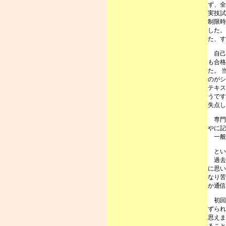
ず、全
実技試
制限時
した。
た、す
自己採
も合格
た。 
のがシ
テキス
うです
失点し
専門
やに記
一般
とい
過去2
に思い
なり苦
か通信
初回
ずられ
思えま