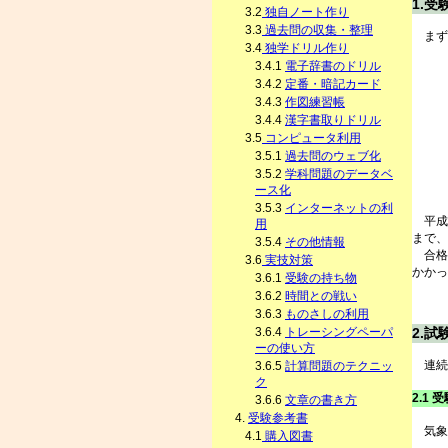
1.受
3.2
独自ノート作り
3.3
過去問の収集・整理
まず
3.4
独学ドリル作り
3.4.1
電子辞書のドリル
3.4.2
定番・暗記カード
3.4.3
作図練習帳
3.4.4
漢字書取りドリル
3.5
コンピュータ利用
3.5.1
過去問のウェブ化
3.5.2
学科問題のデータベ
ース化
3.5.3
インターネットの利
平成2
用
まで、
3.5.4
その他情報
合格す
3.6
実技対策
かかっ
3.6.1
受験の持ち物
3.6.2
時間との戦い
3.6.3
ものさしの利用
3.6.4
トレーシングペーパ
2.試
ーの使い方
連続
3.6.5
計算問題のテクニッ
ク
2.1
3.6.6
文章の書き方
4.
受験参考書
気象
4.1
購入図書