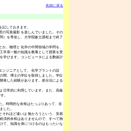
先頭に戻る
を記しておきます。
の写真撮影 を楽しんでいました。その
学問）を専攻し、大学院修士課程まで終了
か、物理と 化学の中間領域の学問を、
 工学系一般の知識を教養として授業を受
どを学びます。コンピュータによる数値計
ンジニアとして、 化学プラントの設
その間、博士の学位を取得しました。学位
で開発した経験があります。差分法による
 日常的に利用しています。また、高級
です。
た。時間的な余裕はたっぷりあって、在
ました。
それほど違いは 無かろうという、安易
る経済的余裕はありませんので、すべて独
受けて、知識を身につけるのはもったいな