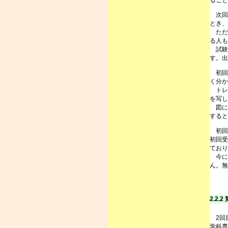
ること
次回
とき、
ただし
る人
試験
す。出
初回
く分か
トレ
を写し
図に
すると
初回受
初回受
ており
今にな
ん。無
2.2.2
2回目
学科専