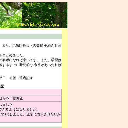
Written by Y.Sakakibara
。また、気象庁長官への登録 手続きも完
をまとめました。
参考になれば幸いです。 また、学習は
格するまでに時間的な 余裕があったれば
月 5日 初版 筆者記す
来歴
イル名ほかを一部修正
s化しました
できるようになりました。
ttpsとしました。正常に表示されないか