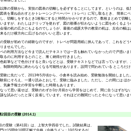
を痛感しました。
以降の受験から、実技の図表の切離しを必ずすることにしてます。というのは、低気
図表を重ね合わすとかトレーシングペーパー（トレペ）に写し取るとき、 簡単に
、切離しをするとき1枚毎にすると時間がかかりすぎるので、数枚まとめて切離し
もいますが、わたしはクリップを使わず、図の順番が狂わないように図をめくるよう
会場の机の広さにもよるのでしょうが、最後の成蹊大学の教室の机は、左右の幅はあ
来るだけ横方向に広げるのがいいと思います。
の受験が初めての経験なのですが、トレペが問題用紙に挟んであって、これをどう
りませんでした。
ペの利用方法など今まで読んだテキストでは一言も触れていなかったので戸惑いまし
取るのに利用するとのこと、漸く納得が行きました。
色鉛筆などで色分けすると良いなどとは、受験テキストなどでは言っていますが、こ
、制限時間内に終わらなくなる可能性があります。設問で問われている ところだ
験に先だって、2013年5月頃から、小倉本を読み始め、受験勉強を開始しました。後
験前にそろえ、一通り読みとおして、受験に臨みました。ただし、この間には ほ
、気象予報士の学習を中断した時期もあります。
って思い返せば、受験のわずか3か月前から学習をはじめて、間に合うはずがない
謀な試みだったと深く反省しています。それほどの難関だったと今になって思いま
 第2回目の受験 (2014.1)
の受験（第41回）は、上智大学四谷でした。試験結果は、
門は15問中10問正解で合格（合格ライン：10/15)するが、