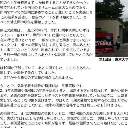
問のうち半分程度まで しか解答することができなかった。
験で問われている内容のボリュームが膨大なものであり、
間内ですべての設問に解答することが難しいことを実感しま
 この結果を反省し、独自のノートを作り始めました。ま
べての過去問の収集を開始しました。
点の結果は、一般15問中7問、専門15問中10問といずれ
ライン（一般11/15、専門11/15）に届いていませんでし
当初の予想通りというか、一般がそれほど得点できていない
ョックです。 個々の設問を詳しく振り返ると、読み込んだ
トに出てこないところが、出題されていて 失点しているよ
。学科一般の法規にしてもあやふやに記憶していたところが
ていました。
第1回目：東京大
は10問が正解していて、あと１問でした。こちらもあやふ
憶していた部分で失点していました。
、専門が不合格なので実技の採点はされません。
うことで、気象予報士試験の初挑戦は、見事完敗です。
、3年の問題や第40回の問題を総括すると、出題する方が種切れして、細かい部分
ます。過去の設問を題材にしたテキストや問題集が氾濫している現状では、 出題
労しているような印象を受けます。 やはり2、3回の受験で合格するのは難しいの
講座を受けるとか しないと、標準の回数で合格するのは難しいかも知れません。
の挑戦では、まづ試験開始の合図とともに、問題用紙の図表の切離しをする人たちば
て、実技1ではわたしも切離しをしました。実技2では試しに、 切離しをしないで
した。初回受験ではとにかく時間が足りず、最後の 設問までたどり着けなかった