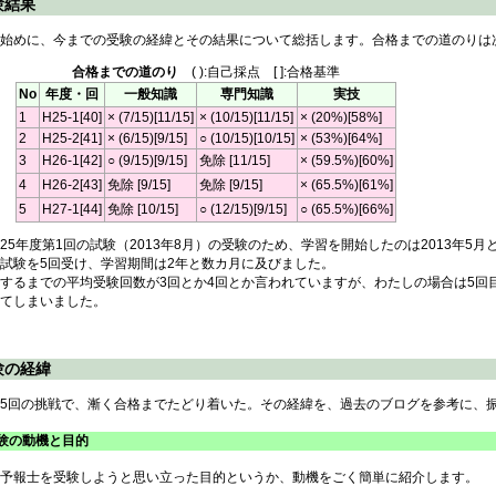
験結果
始めに、今までの受験の経緯とその結果について総括します。合格までの道のりは
合格までの道のり
( ):自己採点 [ ]:合格基準
No
年度・回
一般知識
専門知識
実技
1
H25-1[40]
× (7/15)[11/15]
× (10/15)[11/15]
× (20%)[58%]
2
H25-2[41]
× (6/15)[9/15]
○ (10/15)[10/15]
× (53%)[64%]
3
H26-1[42]
○ (9/15)[9/15]
免除 [11/15]
× (59.5%)[60%]
4
H26-2[43]
免除 [9/15]
免除 [9/15]
× (65.5%)[61%]
5
H27-1[44]
免除 [10/15]
○ (12/15)[9/15]
○ (65.5%)[66%]
5年度第1回の試験（2013年8月）の受験のため、学習を開始したのは2013年5月
試験を5回受け、学習期間は2年と数カ月に及びました。
るまでの平均受験回数が3回とか4回とか言われていますが、わたしの場合は5回目
てしまいました。
験の経緯
5回の挑戦で、漸く合格までたどり着いた。その経緯を、過去のブログを参考に、
 受験の動機と目的
予報士を受験しようと思い立った目的というか、動機をごく簡単に紹介します。