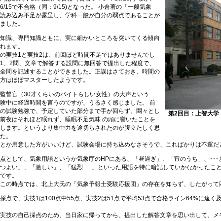
6/15で不合格（同：9/15)となった。 小倉著の「一般気象
読み込み不足が露呈し、学科一般が自分の弱点であることが
ました。
知識、専門知識ともに、実に細かいところを突いてくる傾向
れます。
の実技1と実技2は、前回ほど時間不足ではありませんでし
1、2問、文章で解答する設問に無回答で提出した程度で、
全問を記述することができました。正誤はさておき、時間の
方はほぼマスターしたようです。
監督官（30才くらいのバイトらしい女性）の大声という
験中に経過時間を言うのですが、うるさく感じました。 前
の試験勉強で、予定していた部分まで手が回らず、悶々とし
第2回目：上智大学
前夜はそれほど眠れず、睡眠不足気味 の頭に響いたことを
します。というより集中力を途切らされたのが腹立たしく思
た。
とか用意した方がいいけど、試験会場に持ち込めなさそうで、こればかりは不運だ
として、気象用語というか気象庁のHPにある、「昼過ぎ」、「宵のうち」、･･･
つよい」、「激しい」、「猛烈･･･」といった用語を特に暗記していかなかったこ
です。
この時点では、北上大氏の「気象予報士受験応援団」の存在を知らず、したがって
点で、実技1は100点中55点、実技2は51点で平均53点で合格ライン64%に遠
実技の自己採点のため、当日家に帰ってから、提出した解答文章を思い出して、メ